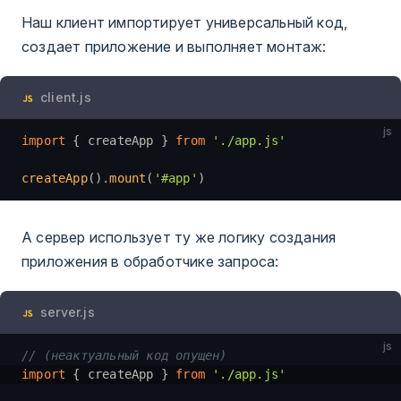
Наш клиент импортирует универсальный код,
создает приложение и выполняет монтаж:
client.js
js
import
 { createApp } 
from
 './app.js'
createApp
()
.
mount
(
'#app'
)
А сервер использует ту же логику создания
приложения в обработчике запроса:
server.js
js
// (неактуальный код опущен)
import
 { createApp } 
from
 './app.js'