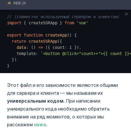
app.js
js
// (совместно используемый сервером и клиентом)
import
 { createSSRApp } 
from
 'vue'
export
 function
 createApp
() {
  return
 createSSRApp
({
    data
:
 () 
=>
 ({ count
:
 1
 })
,
    template
:
 `<button @click="count++">{{ count }}
  })
}
Этот файл и его зависимости являются общими
для сервера и клиента — мы называем их
универсальным кодом
. При написании
универсального кода необходимо обратить
внимание на ряд моментов, о которых мы
расскажем
ниже
.