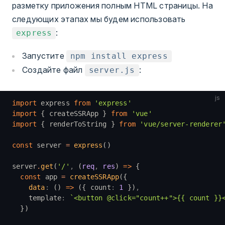
разметку приложения полным HTML страницы. На
следующих этапах мы будем использовать
:
express
Запустите
npm install express
Создайте файл
:
server.js
js
import
 express 
from
 'express'
import
 { createSSRApp } 
from
 'vue'
import
 { renderToString } 
from
 'vue/server-renderer
const
 server 
=
 express
()
server
.
get
(
'/'
,
 (
req
,
 res
) 
=>
 {
  const
 app 
=
 createSSRApp
({
    data
:
 () 
=>
 ({ count
:
 1
 })
,
    template
:
 `<button @click="count++">{{ count }}
  })