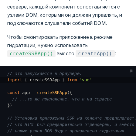
сервере, каждый компонент сопоставляется с
узлами DOM, которыми он должен управлять, и
подключаются слушатели событий DOM.
Чтобы смонтировать приложение в режиме
гидратации, нужно использовать
вместо
:
createSSRApp()
createApp()
js
// это запускается в браузере.
import
 { createSSRApp } 
from
 'vue'
const
 app 
=
 createSSRApp
({
  // ...то же приложение, что и на сервере
})
// Установка приложения SSR на клиенте предполагает
// что HTML был предварительно отрендерен, и вместо
// новых узлов DOM будет произведена гидратация.