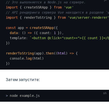
// Это выполняется в Node.js на сервере.
import
 { createSSRApp } 
from
 'vue'
// API рендеринга сервера Vue находится в разделе `
import
 { renderToString } 
from
 'vue/server-renderer
const
 app 
=
 createSSRApp
({
  data
:
 () 
=>
 ({ count
:
 1
 })
,
  template
:
 `<button @click="count++">{{ count }}</
})
renderToString
(app)
.
then
((
html
) 
=>
 {
  console
.
log
(html)
})
Затем запустите:
sh
> 
node example.js