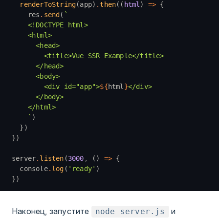
  renderToString
(app)
.
then
((
html
) 
=>
 {
    res
.
send
(
`
    <!DOCTYPE html>
    <html>
      <head>
        <title>Vue SSR Example</title>
      </head>
      <body>
        <div id="app">
${
html
}
</div>
      </body>
    </html>
    `
)
  })
})
server
.
listen
(
3000
,
 () 
=>
 {
  console
.
log
(
'ready'
)
})
Наконец, запустите
и
node server.js