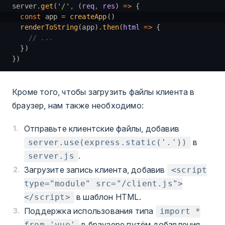
server
.
get
(
'/'
,
 (
req
,
 res
) 
=>
 {
  const
 app 
=
 createApp
()
  renderToString
(app)
.
then
(
html
 =>
 {
    // ...
  })
})
Кроме того, чтобы загрузить файлы клиента в
браузер, нам также необходимо:
Отправьте клиентские файлы, добавив
в
server.use(express.static('.'))
.
server.js
Загрузите запись клиента, добавив
<script
type="module" src="/client.js">
в шаблон HTML.
</script>
Поддержка использования типа
import *
в браузере путём добавления
from 'vue'