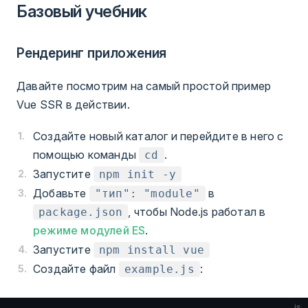
Базовый учебник
Рендеринг приложения
Давайте посмотрим на самый простой пример
Vue SSR в действии.
Создайте новый каталог и перейдите в него с
помощью команды
.
cd
Запустите
npm init -y
Добавьте
в
"тип": "module"
, чтобы Node.js работал в
package.json
режиме модулей ES
.
Запустите
npm install vue
Создайте файл
:
example.js
js