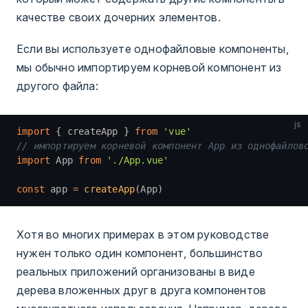
качестве своих дочерних элементов.
Если вы используете однофайловые компоненты,
мы обычно импортируем корневой компонент из
другого файла:
js
import
 { createApp } 
from
 'vue'
// импортируем корневой компонент App из однофайлов
import
 App 
from
 './App.vue'
const
 app 
=
 createApp
(App)
Хотя во многих примерах в этом руководстве
нужен только один компонент, большинство
реальных приложений организованы в виде
дерева вложенных друг в друга компонентов