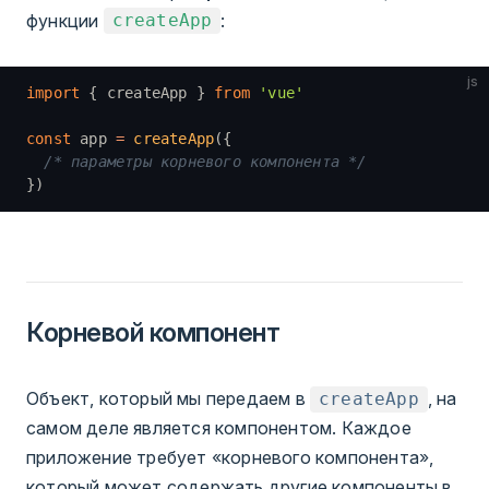
функции
:
createApp
js
import
 { createApp } 
from
 'vue'
const
 app 
=
 createApp
({
  /* параметры корневого компонента */
})
Корневой компонент
Объект, который мы передаем в
, на
createApp
самом деле является компонентом. Каждое
приложение требует «корневого компонента»,
который может содержать другие компоненты в