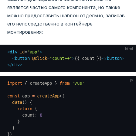
является частью самого компонента, но также
можно предоставить шаблон отдельно, записав
его непосредственно в контейнере
монтирования:
html
<
div
 id
=
"app"
>
  <
button
 @click
=
"count++"
>
{{ count }}
</
button
>
</
div
>
js
import
 { createApp } 
from
 'vue'
const
 app 
=
 createApp
({
  data
() {
    return
 {
      count
:
 0
    }
  }
})