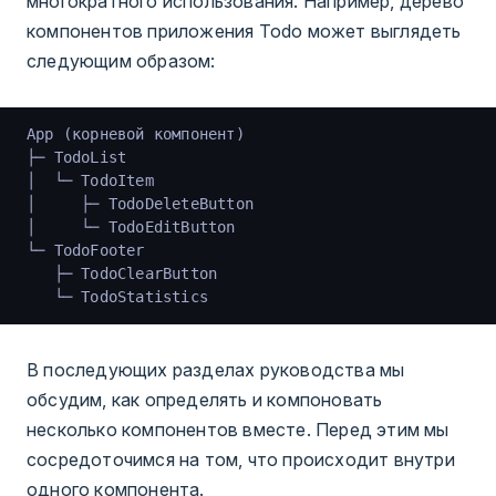
многократного использования. Например, дерево
компонентов приложения Todo может выглядеть
следующим образом:
App (корневой компонент)
├─ TodoList
│  └─ TodoItem
│     ├─ TodoDeleteButton
│     └─ TodoEditButton
└─ TodoFooter
   ├─ TodoClearButton
   └─ TodoStatistics
В последующих разделах руководства мы
обсудим, как определять и компоновать
несколько компонентов вместе. Перед этим мы
сосредоточимся на том, что происходит внутри
одного компонента.