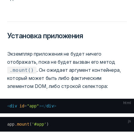
Установка приложения
Экземпляр приложения не будет ничего
отображать, пока не будет вызван его метод
. Он ожидает аргумент контейнера,
.mount()
который может быть либо фактическим
элементом DOM, либо строкой селектора:
html
<
div
 id
=
"app"
></
div
>
js
app
.
mount
(
'#app'
)