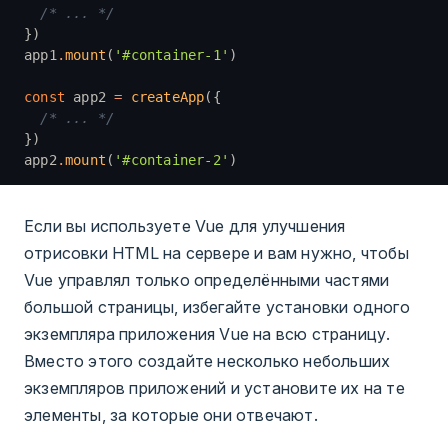
  /* ... */
})
app1
.
mount
(
'#container-1'
)
const
 app2 
=
 createApp
({
  /* ... */
})
app2
.
mount
(
'#container-2'
)
Если вы используете Vue для улучшения
отрисовки HTML на сервере и вам нужно, чтобы
Vue управлял только определёнными частями
большой страницы, избегайте установки одного
экземпляра приложения Vue на всю страницу.
Вместо этого создайте несколько небольших
экземпляров приложений и установите их на те
элементы, за которые они отвечают.