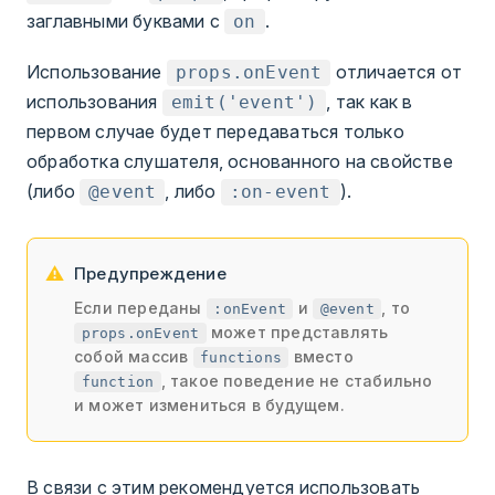
заглавными буквами с
.
on
Использование
отличается от
props.onEvent
использования
, так как в
emit('event')
первом случае будет передаваться только
обработка слушателя, основанного на свойстве
(либо
, либо
).
@event
:on-event
Предупреждение
Если переданы
и
, то
:onEvent
@event
может представлять
props.onEvent
собой массив
вместо
functions
, такое поведение не стабильно
function
и может измениться в будущем.
В связи с этим рекомендуется использовать