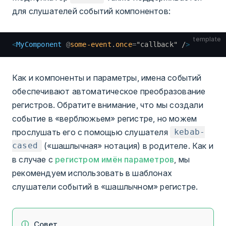
для слушателей событий компонентов:
template
<
MyComponent
 @
some-event
.
once
=
"
callback
"
 /
>
Как и компоненты и параметры, имена событий
обеспечивают автоматическое преобразование
регистров. Обратите внимание, что мы создали
событие в «верблюжьем» регистре, но можем
прослушать его с помощью слушателя
kebab-
(«шашлычная» нотация) в родителе. Как и
cased
в случае с
регистром имён параметров
, мы
рекомендуем использовать в шаблонах
слушатели событий в «шашлычном» регистре.
Совет