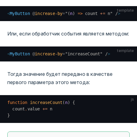
template
<
MyButton
 @
increase-by
=
"
(
n
) 
=>
 count 
+=
 n
"
 /
>
Или, если обработчик события является методом:
template
<
MyButton
 @
increase-by
=
"
increaseCount
"
 /
>
Тогда значение будет передано в качестве
первого параметра этого метода:
js
function
 increaseCount
(
n
) {
  count
.
value 
+=
 n
}