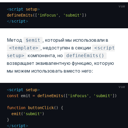
vue
<
script
 setup
>
defineEmits
([
'inFocus'
,
 'submit'
])
</
script
>
Метод
, который мы использовали в
$emit
, недоступен в секции
<template>
<script
компонента, но
setup>
defineEmits()
возвращает эквивалентную функцию, которую
мы можем использовать вместо него:
vue
<
script
 setup
>
const
 emit 
=
 defineEmits
([
'inFocus'
,
 'submit'
])
function
 buttonClick
() {
  emit
(
'submit'
)
}
</
script
>