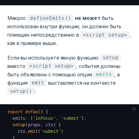
Макрос
не может
быть
defineEmits()
использован внутри функции, он должен быть
помещен непосредственно в
,
<script setup>
как в примере выше.
Если вы используете явную функцию
setup
вместо
, события должны
<script setup>
быть объявлены с помощью опции
, а
emits
функция
выставляется на контексте
emit
:
setup()
js
export
 default
 {
  emits
:
 [
'inFocus'
,
 'submit'
]
,
  setup
(
props
,
 ctx
) {
    ctx
.
emit
(
'submit'
)
  }