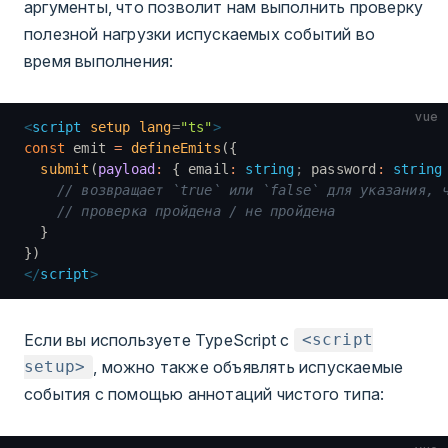
аргументы, что позволит нам выполнить проверку
полезной нагрузки испускаемых событий во
время выполнения:
vue
<
script
 setup
 lang
=
"ts"
>
const
 emit 
=
 defineEmits
({
  submit
(
payload
:
 { email
:
 string
;
 password
:
 string
    // возвращает `true` или `false` для указания, 
    // проверка пройдена / не пройдена
  }
})
</
script
>
Если вы используете TypeScript с
<script
, можно также объявлять испускаемые
setup>
события с помощью аннотаций чистого типа: