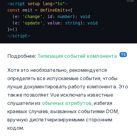
vue
<
script
 setup
 lang
=
"ts"
>
const
 emit 
=
 defineEmits
<{
  (
e
:
 'change'
,
 id
:
 number
)
:
 void
  (
e
:
 'update'
,
 value
:
 string
)
:
 void
}>()
</
script
>
Подробнее:
Типизация событий компонента
Хотя это необязательно, рекомендуется
определять все испускаемые события, чтобы
лучше документировать работу компонента. Это
также позволяет Vue исключать известные
слушатели из
обычных атрибутов
, избегая
краевых случаев, вызванных событиями DOM,
вручную диспетчеризируемыми сторонним
кодом.