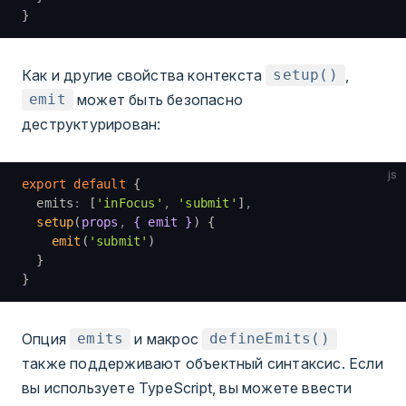
}
Как и другие свойства контекста
,
setup()
может быть безопасно
emit
деструктурирован:
js
export
 default
 {
  emits
:
 [
'inFocus'
,
 'submit'
]
,
  setup
(
props
,
 { emit }
) {
    emit
(
'submit'
)
  }
}
Опция
и макрос
emits
defineEmits()
также поддерживают объектный синтаксис. Если
вы используете TypeScript, вы можете ввести