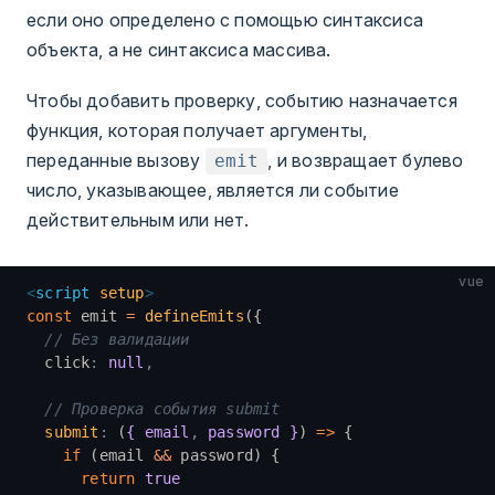
если оно определено с помощью синтаксиса
объекта, а не синтаксиса массива.
Чтобы добавить проверку, событию назначается
функция, которая получает аргументы,
переданные вызову
, и возвращает булево
emit
число, указывающее, является ли событие
действительным или нет.
vue
<
script
 setup
>
const
 emit 
=
 defineEmits
({
  // Без валидации
  click
:
 null
,
  // Проверка события submit
  submit
:
 (
{ email
,
 password }
) 
=>
 {
    if
 (email 
&&
 password) {
      return
 true