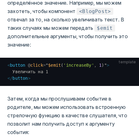
определённое значение. Например, мы можем
захотеть, чтобы компонент
<BlogPost>
отвечал за то, на сколько увеличивать текст. В
таких случаях мы можем передать
$emit
дополнительные аргументы, чтобы получить это
значение:
template
<
button
 @
click
=
"
$emit
(
'increaseBy'
,
 1
)
"
>
  Увеличить на 1
</
button
>
Затем, когда мы прослушиваем событие в
родителе, мы можем использовать встроенную
стрелочную функцию в качестве слушателя, что
позволит нам получить доступ к аргументу
события: