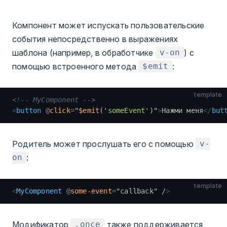
Компонент может испускать пользовательские
события непосредственно в выражениях
шаблона (например, в обработчике
) с
v-on
помощью встроенного метода
:
$emit
template
<!-- MyComponent -->
<
button
 @
click
=
"
$emit
(
'someEvent'
)
"
>
Нажми меня
</
but
Родитель может прослушать его с помощью
v-
:
on
template
<
MyComponent
 @
some-event
=
"
callback
"
 /
>
Модификатор
также поддерживается
.once