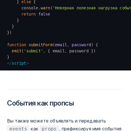
    } 
else
 {
      console
.
warn
(
'Неверная полезная нагрузка собы
      return
 false
    }
  }
})
function
 submitForm
(
email
,
 password
) {
  emit
(
'submit'
,
 { email
,
 password })
}
</
script
>
События как пропсы
Вы также можете объявлять и передавать
как
, префиксируя имя события
events
props