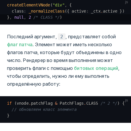
js
createElementVNode
(
"div"
,
 {
  class
:
 _normalizeClass
({ active
:
 _ctx
.
active })
}
,
 null
,
 2
 /* CLASS */
)
Последний аргумент,
, представляет собой
2
флаг патча
. Элемент может иметь несколько
флагов патча, которые будут объединены в одно
число. Рендерер во время выполнения может
проверить флаги с помощью
битовых операций
,
чтобы определить, нужно ли ему выполнять
определённую работу:
js
if
 (vnode
.
patchFlag 
&
 PatchFlags
.
CLASS 
/* 2 */
) {
  // обновляем класс элемента
}