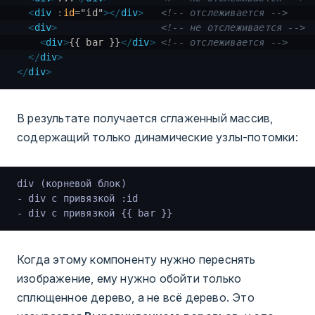
  <
div
 :
id
=
"
id
"
></
div
>
   <!-- отслеживается -->
  <
div
>
                  <!-- не отслеживается -->
    <
div
>
{{ bar }}
</
div
>
 <!-- отслеживается -->
  </
div
>
</
div
>
В результате получается сглаженный массив,
содержащий только динамические узлы-потомки:
div (корневой блок)
- div с привязкой :id
- div с привязкой {{ bar }}
Когда этому компоненту нужно переснять
изображение, ему нужно обойти только
сплющенное дерево, а не всё дерево. Это