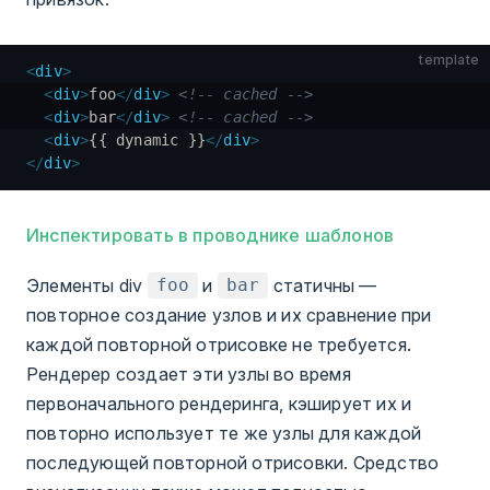
template
<
div
>
  <
div
>
foo
</
div
>
 <!-- cached -->
  <
div
>
bar
</
div
>
 <!-- cached -->
  <
div
>
{{ dynamic }}
</
div
>
</
div
>
Инспектировать в проводнике шаблонов
Элементы div
и
статичны —
foo
bar
повторное создание узлов и их сравнение при
каждой повторной отрисовке не требуется.
Рендерер создает эти узлы во время
первоначального рендеринга, кэширует их и
повторно использует те же узлы для каждой
последующей повторной отрисовки. Средство