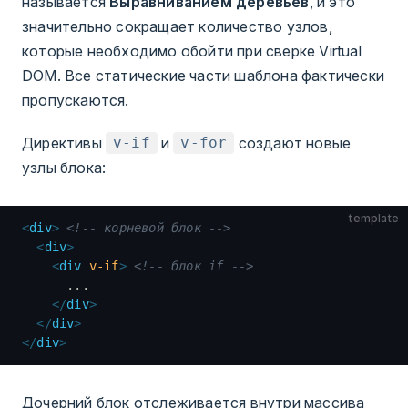
называется
Выравниванием деревьев
, и это
значительно сокращает количество узлов,
которые необходимо обойти при сверке Virtual
DOM. Все статические части шаблона фактически
пропускаются.
Директивы
и
создают новые
v-if
v-for
узлы блока:
template
<
div
>
 <!-- корневой блок -->
  <
div
>
    <
div
 v-if
>
 <!-- блок if -->
      ...
    </
div
>
  </
div
>
</
div
>
Дочерний блок отслеживается внутри массива