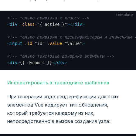
template
<!-- только привязка к классу -->
<
div
 :
class
=
"
{ active }
"
></
div
>
<!-- только привязки к идентификаторам и значениям 
<
input
 :
id
=
"
id
"
 :
value
=
"
value
"
>
<!-- только текстовые дочерние элементы -->
<
div
>
{{ dynamic }}
</
div
>
Инспектировать в проводнике шаблонов
При генерации кода рендер-функции для этих
элементов Vue кодирует тип обновления,
который требуется каждому из них,
непосредственно в вызове создания узла: