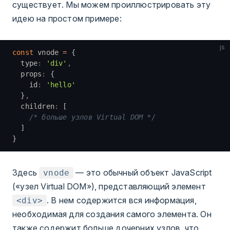
существует. Мы можем проиллюстрировать эту
идею на простом примере:
js
const
 vnode 
=
 {
  type
:
 'div'
,
  props
:
 {
    id
:
 'hello'
  }
,
  children
:
 [
    /* больше узлов Virtual DOM */
  ]
}
Здесь
— это обычный объект JavaScript
vnode
(«узел Virtual DOM»), представляющий элемент
. В нем содержится вся информация,
<div>
необходимая для создания самого элемента. Он
также содержит больше дочерних узлов, что