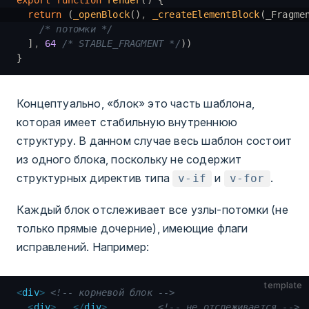
export
 function
 render
() {
  return
 (
_openBlock
()
,
 _createElementBlock
(_Fragme
    /* потомки */
  ]
,
 64
 /* STABLE_FRAGMENT */
))
}
Концептуально, «блок» это часть шаблона,
которая имеет стабильную внутреннюю
структуру. В данном случае весь шаблон состоит
из одного блока, поскольку не содержит
структурных директив типа
и
.
v-if
v-for
Каждый блок отслеживает все узлы-потомки (не
только прямые дочерние), имеющие флаги
исправлений. Например:
template
<
div
>
 <!-- корневой блок -->
  <
div
>
...
</
div
>
         <!-- не отслеживается -->