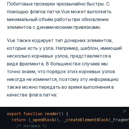
Побитовые проверки чрезвычайно быстры. С
помощью флагов патча Vue может выполнять
минимальный объём работы при обновлении
элементов с динамическими привязками.
Vue также кодирует тип дочерних элементов,
которые есть у узла. Например, шаблон, имеющий
несколько корневых узлов, представляется в
виде фрагмента. В большинстве случаев мы
точно знаем, что порядок этих корневых узлов
никогда не изменится, поэтому эту информацию
также можно передать во время выполнения в
качестве флага патча:
js
export
 function
 render
() {
  return
 (
_openBlock
()
,
 _createElementBlock
(_Fragme
    /* потомки */