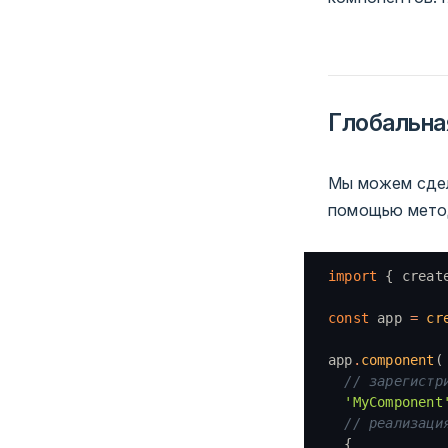
Глобальна
Мы можем сдел
помощью мет
import
 { creat
const
 app 
=
 cr
app
.
component
(
  // зарегистр
  'MyComponent
  // реализаци
  {