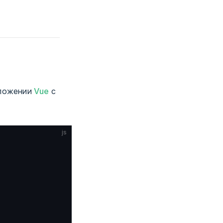
иложении
Vue
с
js