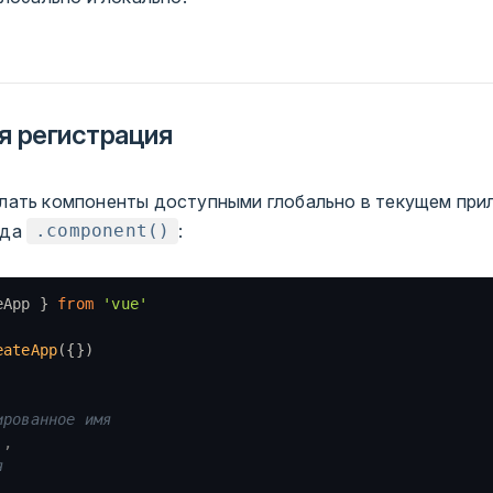
я регистрация
ать компоненты доступными глобально в текущем пр
ода
:
.component()
eApp } 
from
 'vue'
eateApp
({})
ированное имя
'
,
я