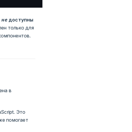
ы
не
доступны
ен только для
 компонентов.
ена в
cript. Это
кже помогает