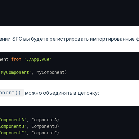
ании SFC вы будете регистрировать импортированные 
nent 
from
 './App.vue'
'MyComponent'
,
 MyComponent)
можно объединять в цепочку:
onent()
ComponentA'
,
 ComponentA)
ComponentB'
,
 ComponentB)
ComponentC'
,
 ComponentC)