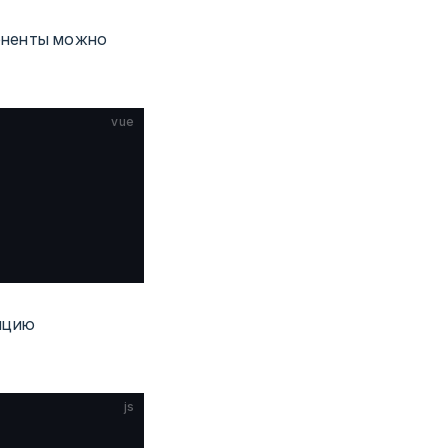
оненты можно
vue
пцию
js