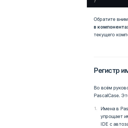
}
Обратите вним
в компонента
текущего комп
Регистр и
Во всём руков
PascalCase. Эт
Имена в Pa
упрощает им
IDE с авто