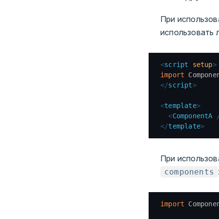
При использов
использовать л
<
script
 setup
>
import
 Compone
</
script
>
<
template
>
  <
ComponentA
 
</
template
>
При использов
components
import
 Compone