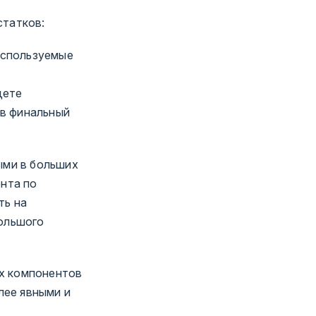
статков:
используемые
дете
 в финальный
ыми в больших
нта по
ть на
большого
ых компонентов
лее явными и