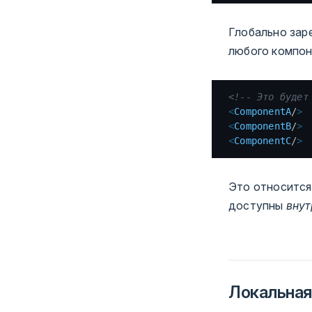
Глобально зар
любого компон
<!-- Это будет
<
ComponentA
/
>
<
ComponentB
/
>
<
ComponentC
/
>
Это относится
доступны
внут
Локальная