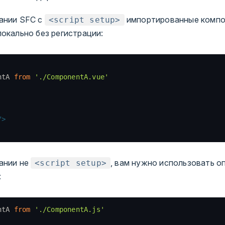
ании SFC с
импортированные комп
<script setup>
окально без регистрации:
ntA 
from
 './ComponentA.vue'
/>
ании не
, вам нужно использовать о
<script setup>
:
ntA 
from
 './ComponentA.js'