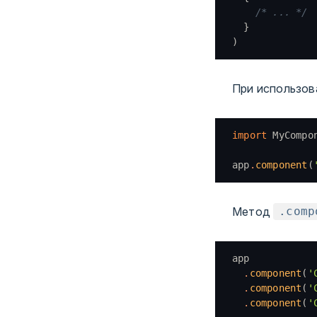
    /* ... */
  }
)
При использов
import
 MyCompo
app
.
component
(
Метод
.comp
app
  .
component
(
'
  .
component
(
'
  .
component
(
'