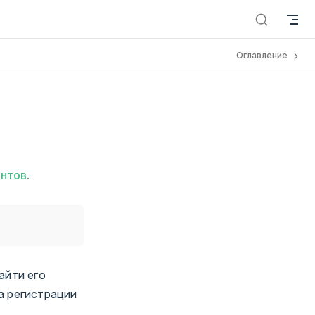
Оглавление
нтов
.
айти его
а регистрации