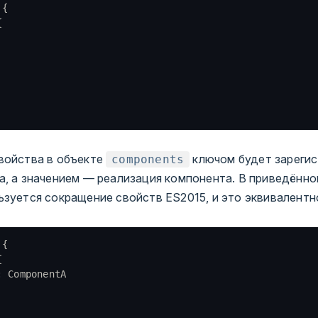
 {
{
войства в объекте
ключом будет зареги
components
а, а значением — реализация компонента. В приведённ
ьзуется сокращение свойств ES2015, и это эквивалентн
 {
{
:
 ComponentA