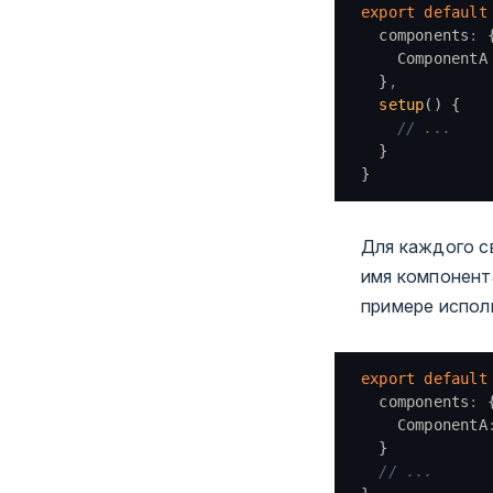
export
 default
  components
:
 
    ComponentA
  }
,
  setup
() {
    // ...
  }
}
Для каждого с
имя компонент
примере испол
export
 default
  components
:
 
    ComponentA
  }
  // ...