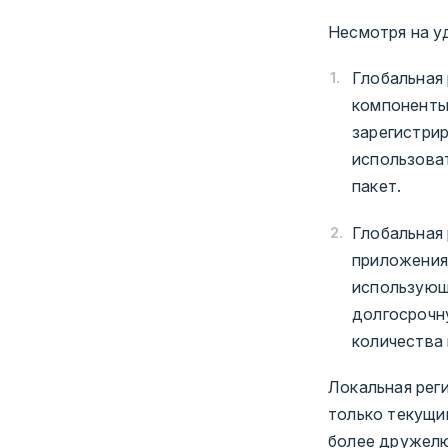
Несмотря на у
Глобальная
компоненты 
зарегистрир
использоват
пакет.
Глобальная
приложения
использующ
долгосрочн
количества
Локальная рег
только текущи
более дружелю