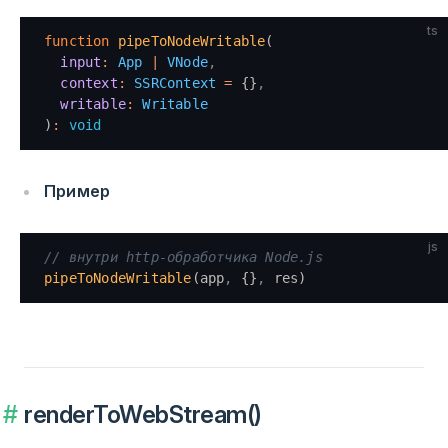
ts
function
 pipeToNodeWritable
(
  input
:
 App
 |
 VNode
,
  context
:
 SSRContext
 =
 {}
,
  writable
:
 Writable
)
:
 void
Пример
js
// внутри http-обработчика Node.js
pipeToNodeWritable
(app
,
 {}
,
 res)
renderToWebStream()