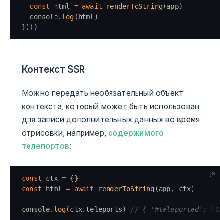
  const
 html 
=
 await
 renderToString
(app)
  console
.
log
(html)
})()
Контекст SSR
Можно передать необязательный объект
контекста, который может быть использован
для записи дополнительных данных во время
отрисовки, например,
содержимого
телепортов
:
js
const
 ctx 
=
 {}
const
 html 
=
 await
 renderToString
(app
,
 ctx)
console
.
log
(ctx
.
teleports) 
// { '#teleported': 't