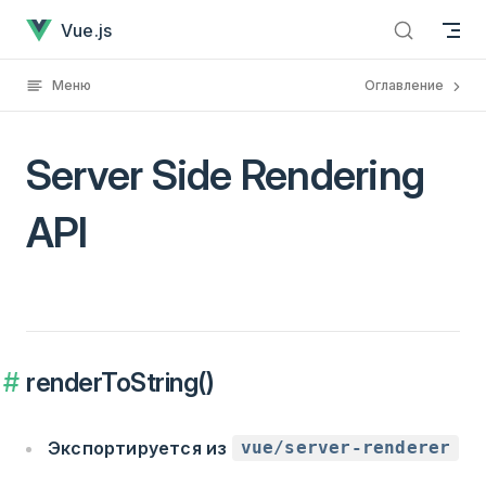
Server Side Rendering API
Перейти к содержанию
Vue.js
Меню
Оглавление
Server Side Rendering
API
renderToString()
Экспортируется из
vue/server-renderer