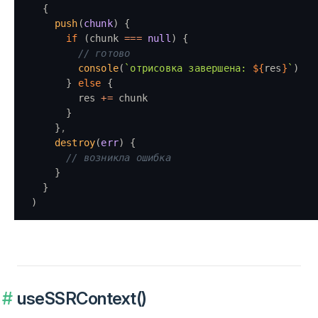
  {
    push
(
chunk
) {
      if
 (chunk 
===
 null
) {
        // готово
        console
(
`отрисовка завершена: 
${
res
}
`
)
      } 
else
 {
        res 
+=
 chunk
      }
    }
,
    destroy
(
err
) {
      // возникла ошибка
    }
  }
)
useSSRContext()