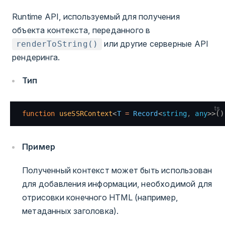
Runtime API, используемый для получения
объекта контекста, переданного в
или другие серверные API
renderToString()
рендеринга.
Тип
ts
function
 useSSRContext
<
T
 =
 Record
<
string
,
 any
>>()
Пример
Полученный контекст может быть использован
для добавления информации, необходимой для
отрисовки конечного HTML (например,
метаданных заголовка).