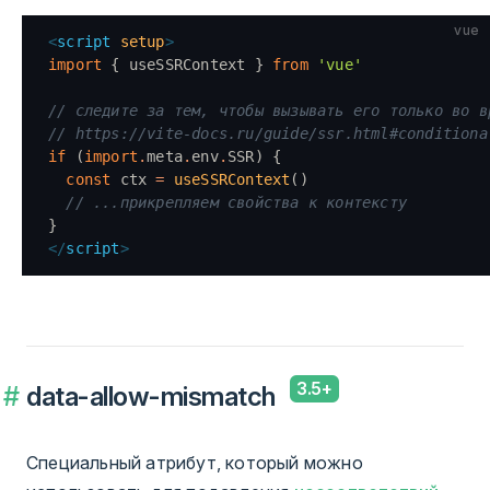
vue
<
script
 setup
>
import
 { useSSRContext } 
from
 'vue'
// следите за тем, чтобы вызывать его только во в
// https://vite-docs.ru/guide/ssr.html#conditiona
if
 (
import
.
meta
.
env
.
SSR) {
  const
 ctx 
=
 useSSRContext
()
  // ...прикрепляем свойства к контексту
}
</
script
>
data-allow-mismatch
Специальный атрибут, который можно