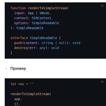
ts
function
 renderToSimpleStream
(
  input
:
 App
 |
 VNode
,
  context
:
 SSRContext
,
  options
:
 SimpleReadable
)
:
 SimpleReadable
interface
 SimpleReadable
 {
  push
(
content
:
 string
 |
 null
)
:
 void
  destroy
(
err
:
 any
)
:
 void
}
Пример
js
let
 res 
=
 ''
renderToSimpleStream
(
  app
,
  {}
,