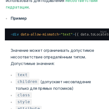
использовать для подавления
несоответствий
гидратации
.
Пример
html
<
div
 data-allow-mismatch
=
"text"
>
{{ data.toLocaleS
Значение может ограничивать допустимое
несоответствие определённым типом.
Допустимые значения:
text
(допускает несовпадение
children
только для прямых потомков)
class
style
attribute