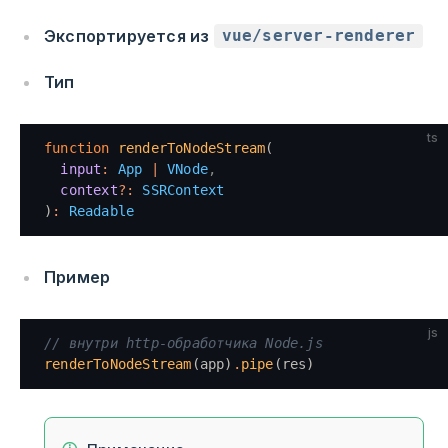
Экспортируется из
vue/server-renderer
Тип
ts
function
 renderToNodeStream
(
  input
:
 App
 |
 VNode
,
  context
?:
 SSRContext
)
:
 Readable
Пример
js
// внутри http-обработчика Node.js
renderToNodeStream
(app)
.
pipe
(res)