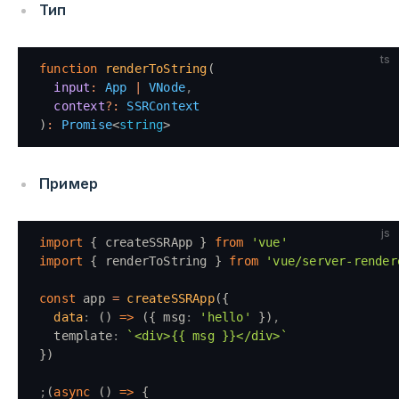
Тип
ts
function
 renderToString
(
  input
:
 App
 |
 VNode
,
  context
?:
 SSRContext
)
:
 Promise
<
string
>
Пример
js
import
 { createSSRApp } 
from
 'vue'
import
 { renderToString } 
from
 'vue/server-render
const
 app 
=
 createSSRApp
({
  data
:
 () 
=>
 ({ msg
:
 'hello'
 })
,
  template
:
 `<div>{{ msg }}</div>`
})
;
(
async
 () 
=>
 {