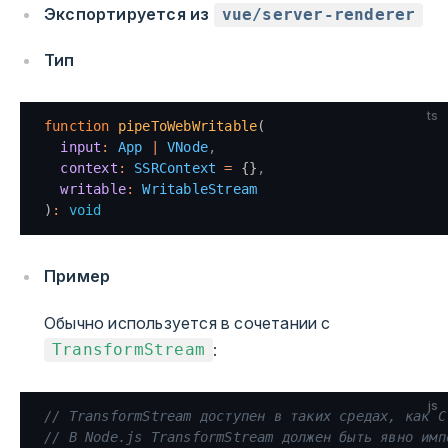
Экспортируется из
vue/server-renderer
Тип
ts
function
 pipeToWebWritable
(
  input
:
 App
 |
 VNode
,
  context
:
 SSRContext
 =
 {}
,
  writable
:
 WritableStream
)
:
 void
Пример
Обычно используется в сочетании с
:
TransformStream
js
// TransformStream доступен в таких средах, как C
// В Node.js TransformStream должен быть явно имп