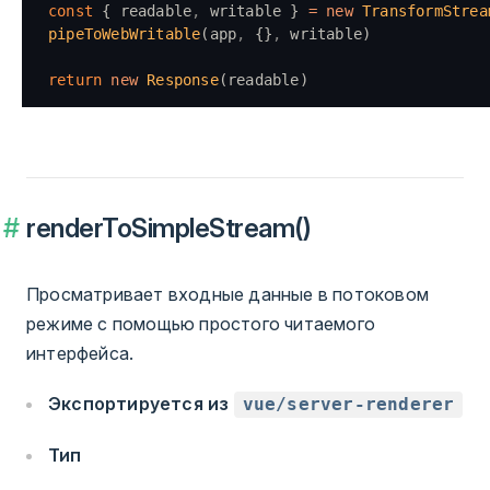
const
 { readable
,
 writable } 
=
 new
 TransformStrea
pipeToWebWritable
(app
,
 {}
,
 writable)
return
 new
 Response
(readable)
renderToSimpleStream()
Просматривает входные данные в потоковом
режиме с помощью простого читаемого
интерфейса.
Экспортируется из
vue/server-renderer
Тип