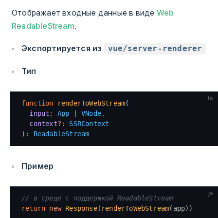
Отображает входные данные в виде
Web
ReadableStream
.
Экспортируется из
vue/server-renderer
Тип
ts
function
 renderToWebStream
(
  input
:
 App
 |
 VNode
,
  context
?:
 SSRContext
)
:
 ReadableStream
Пример
js
// в среде с поддержкой ReadableStream
return
 new
 Response
(
renderToWebStream
(app))