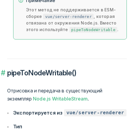
Примечание
Этот метод не поддерживается в ESM-
сборке
, которая
vue/server-renderer
отвязана от окружения Node.js. Вместо
этого используйте
.
pipeToNodeWritable
pipeToNodeWritable()
Отрисовка и передача в существующий
экземпляр
Node.js WritableStream
.
Экспортируется из
vue/server-renderer
Тип