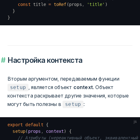
    const
 title 
=
 toRef
(props
,
 'title'
)
  }
}
Настройка контекста
Вторым аргументом, передаваемым функции
, является объект
context
. Объект
setup
контекста раскрывает другие значения, которые
могут быть полезны в
:
setup
js
export
 default
 {
  setup
(
props
,
 context
) {
    // Атрибуты (нереактивный объект, эквивалентный