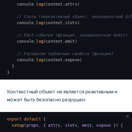
    console
.
log
(context
.
attrs)
    // Слоты (нереактивный объект, эквивалентный $s
    console
.
log
(context
.
slots)
    // Emit-события (функция, эквивалентная $emit)
    console
.
log
(context
.
emit)
    // Раскрытие публичных свойств (функция)
    console
.
log
(context
.
expose)
  }
}
Контекстный объект не является реактивным и
может быть безопасно разрушен:
js
export
 default
 {
  setup
(
props
,
 { attrs
,
 slots
,
 emit
,
 expose }
) {
    ...