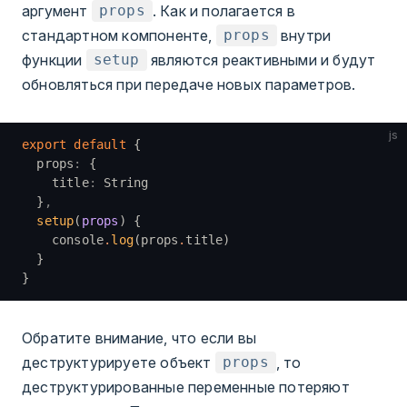
аргумент
. Как и полагается в
props
стандартном компоненте,
внутри
props
функции
являются реактивными и будут
setup
обновляться при передаче новых параметров.
js
export
 default
 {
  props
:
 {
    title
:
 String
  }
,
  setup
(
props
) {
    console
.
log
(props
.
title)
  }
}
Обратите внимание, что если вы
деструктурируете объект
, то
props
деструктурированные переменные потеряют