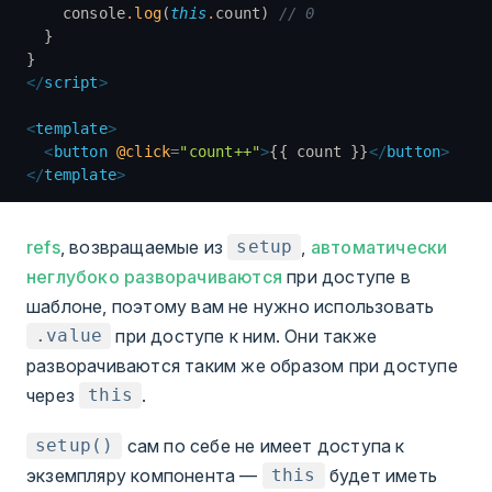
    console
.
log
(
this
.
count) 
// 0
  }
}
</
script
>
<
template
>
  <
button
 @click
=
"count++"
>
{{ count }}
</
button
>
</
template
>
refs
, возвращаемые из
,
автоматически
setup
неглубоко разворачиваются
при доступе в
шаблоне, поэтому вам не нужно использовать
при доступе к ним. Они также
.value
разворачиваются таким же образом при доступе
через
.
this
сам по себе не имеет доступа к
setup()
экземпляру компонента —
будет иметь
this