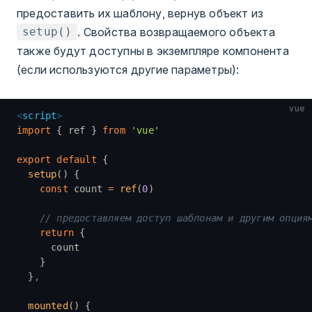
предоставить их шаблону, вернув объект из
. Свойства возвращаемого объекта
setup()
также будут доступны в экземпляре компонента
(если используются другие параметры):
vue
<
script
>
import
 { ref } 
from
 'vue'
export
 default
 {
  setup
() {
    const
 count 
=
 ref
(
0
)
    // предоставляем доступ шаблонам и другим опция
    return
 {
      count
    }
  }
,
  mounted
() {