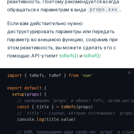
реактивность. Поэтому рекомендуется всегда
обращаться к параметрам в виде
.
props.xxx
Если вам действительно нужно
деструктурировать параметры или передать
параметр во внешнюю функцию, сохранив при
этом реактивность, вы можете сделать это с
помощью API-утилит
toRefs()
и
toRef()
:
js
import
 { toRefs
,
 toRef } 
from
 'vue'
export
 default
 {
  setup
(
props
) {
    // превращаем `props` в объект refs, затем дест
    const
 { title } 
=
 toRefs
(props)
    // `title` — ссылка, которая отслеживает `props
    console
.
log
(title
.
value)
    // ИЛИ, превращаем одно свойство `props` в ссыл