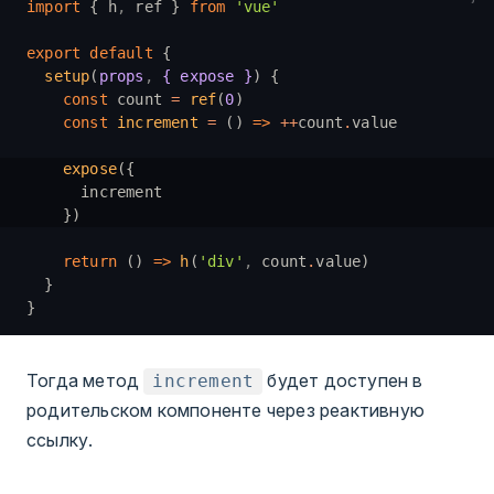
import
 { h
,
 ref } 
from
 'vue'
export
 default
 {
  setup
(
props
,
 { expose }
) {
    const
 count 
=
 ref
(
0
)
    const
 increment
 =
 () 
=>
 ++
count
.
value
    expose
({
      increment
    })
    return
 () 
=>
 h
(
'div'
,
 count
.
value)
  }
}
Тогда метод
будет доступен в
increment
родительском компоненте через реактивную
ссылку.