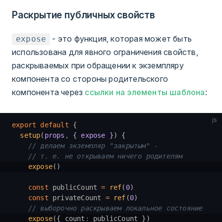
Раскрытие публичных свойств
- это функция, которая может быть
expose
использована для явного ограничения свойств,
раскрываемых при обращении к экземпляру
компонента со стороны родительского
компонента через
ссылки на элементы шаблона
:
js
export
 default
 {
  setup
(
props
,
 { expose }
) {
    // делаем экземпляр "закрытым" -
    // т. е. не открываем ничего родителям
    expose
()
    const
 publicCount 
=
 ref
(
0
)
    const
 privateCount 
=
 ref
(
0
)
    // выборочно раскрываем локальное состояние
    expose
({ count
:
 publicCount })