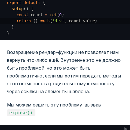
export
 default
 {
  setup
() {
    const
 count 
=
 ref
(
0
)
    return
 () 
=>
 h
(
'div'
,
 count
.
value)
  }
}
Возвращение рендер-функции не позволяет нам
вернуть что-либо ещё. Внутренне это не должно
быть проблемой, но это может быть
проблематично, если мы хотим передать методы
этого компонента родительскому компоненту
через ссылки на элементы шаблона.
Мы можем решить эту проблему, вызвав
:
expose()
js