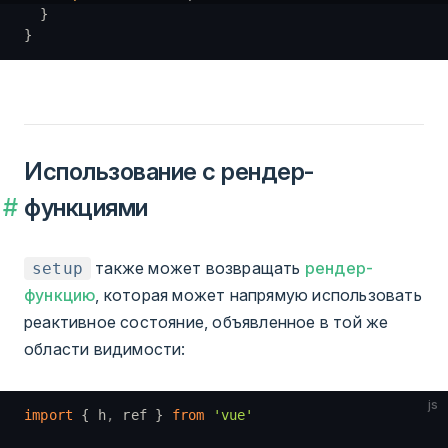
  }
}
Использование с рендер-
функциями
также может возвращать
рендер-
setup
функцию
, которая может напрямую использовать
реактивное состояние, объявленное в той же
области видимости:
js
import
 { h
,
 ref } 
from
 'vue'