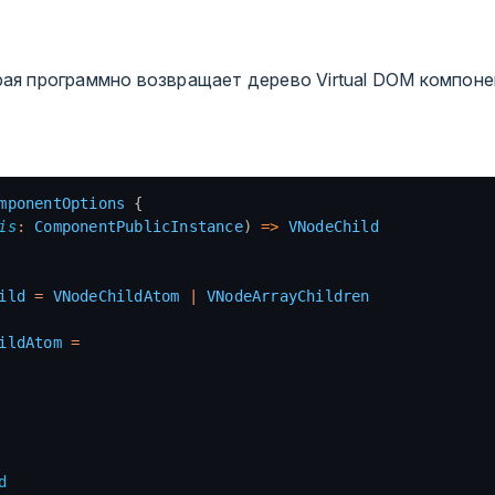
рая программно возвращает дерево Virtual DOM компоне
mponentOptions
 {
is
:
 ComponentPublicInstance
) 
=>
 VNodeChild
ild
 =
 VNodeChildAtom
 |
 VNodeArrayChildren
ildAtom
 =
d