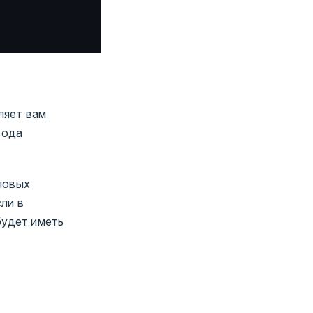
ляет вам
вода
ловых
сли в
удет иметь