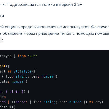
ях. Поддерживается только в версии 3.3+.
ти
ой опции в среде выполнения не используется. Фактиче
 объявлены через приведение типов с помощью помощ
:
tsType } 
from
 'vue'
ent
({
ect 
as
 SlotsType
<{
 { foo
:
 string
;
 bar
:
 number
 }
data
:
 number
 }
s
,
 { slots }
) {
pe
<
ned
 |
 ((
scope
:
 { foo
:
 string
;
 bar
:
 number
 }) 
=>
 any)
default)