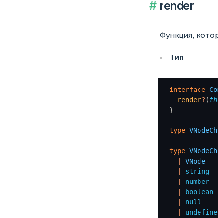
render
Функция, кото
Тип
interface
 Co
  render
?
(
th
}
type
 VNodeCh
type
 VNodeCh
  |
 VNode
  |
 string
  |
 number
  |
 boolean
  |
 null
  |
 undefine