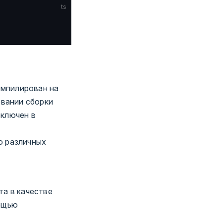
ts
омпилирован на
овании сборки
ключен в
о различных
а в качестве
мощью