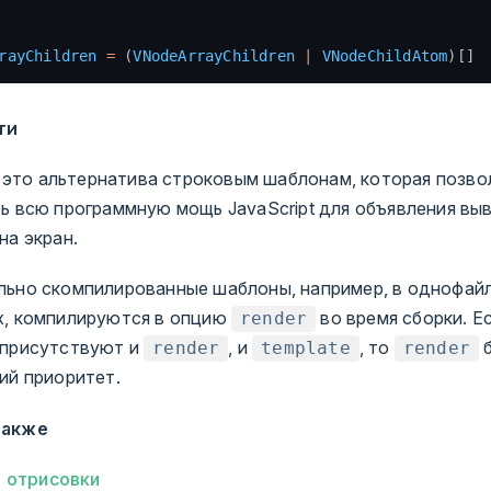
rayChildren
 =
 (
VNodeArrayChildren
 |
 VNodeChildAtom
)[]
ти
это альтернатива строковым шаблонам, которая позво
ь всю программную мощь JavaScript для объявления вы
на экран.
льно скомпилированные шаблоны, например, в однофай
х, компилируются в опцию
во время сборки. Е
render
 присутствуют и
, и
, то
б
render
template
render
ий приоритет.
также
 отрисовки