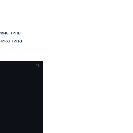
ские типы
ника типа
ts