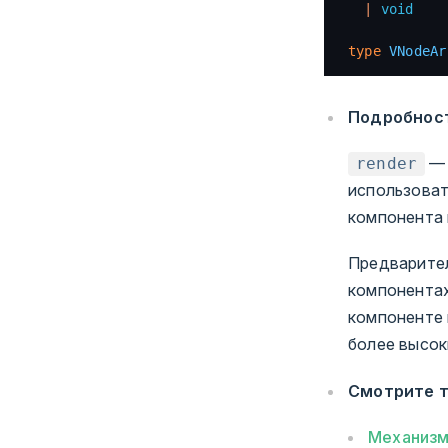
  |
 void
type
 VNodeAr
Подробнос
— 
render
использоват
компонента 
Предварите
компонента
компоненте
более высок
Смотрите 
Механизм