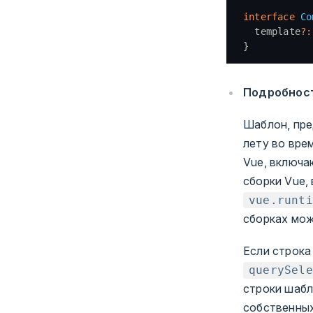
interface
 Co
  template
?:
}
Подробнос
Шаблон, пр
лету во вре
Vue, включ
сборки Vue,
vue.runti
сборках мож
Если строка
querySele
строки шабл
собственны