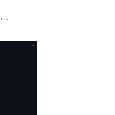
нта.
ts