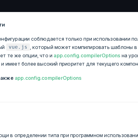
ти
онфигурации соблюдается только при использовании пол
ный
, который может компилировать шаблоны в 
vue.js
т те же опции, что и
app.config.compilerOptions
на уро
 и имеет более высокий приоритет для текущего компон
также
app.config.compilerOptions
ощи в определении типа при программном использовани