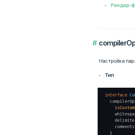
Рендер-ф
compilerOp
Настройка пар
Тип
interface
 Co
  compilerOp
    isCustom
    whitespa
    delimite
    comments
  }