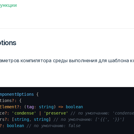
ункции
tions
аметров компилятора среды выполнения для шаблона к
mponentOptions
 {
tions
?:
 {
Element
?:
 (
tag
:
 string
) 
=>
 boolean
ce
?:
 'condense'
 |
 'preserve'
 // по умолчанию: 'condens
rs
?:
 [
string
,
 string
] 
// по умолчанию: ['{{', '}}']
?:
 boolean
 // по умолчанию: false