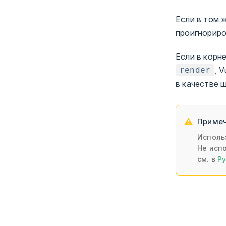
Если в том 
проигнориро
Если в корн
, 
render
в качестве 
Примеч
Исполь
Не исп
см. в
Р