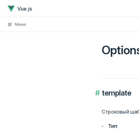
Options: Отрисовка
Перейти к содержанию
Vue.js
Меню
Option
template
Строковый шаб
Тип