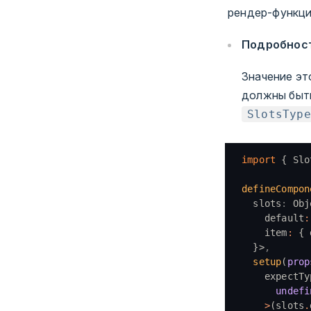
рендер-функци
Подробнос
Значение эт
должны быть
SlotsType
import
 { Slo
defineCompon
  slots
:
 Obj
    default
:
    item
:
 { 
  }>
,
  setup
(
prop
    expectTy
      undefi
    >
(slots
.