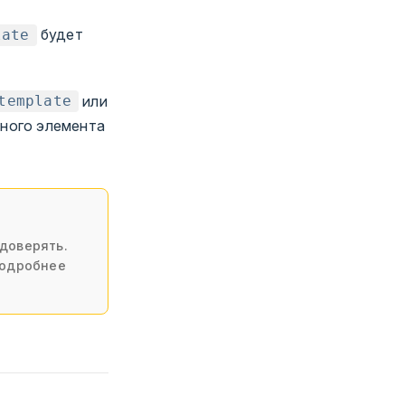
будет
late
или
template
ного элемента
доверять.
Подробнее