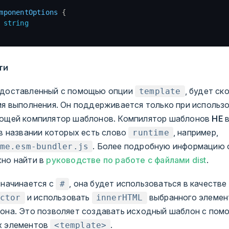
mponentOptions
 {
 string
ти
едоставленный с помощью опции
, будет ск
template
мя выполнения. Он поддерживается только при использ
ающей компилятор шаблонов. Компилятор шаблонов
НЕ
в
 в названии которых есть слово
, например,
runtime
. Более подробную информацию 
me.esm-bundler.js
но найти в
руководстве по работе с файлами dist
.
 начинается с
, она будет использоваться в качестве
#
и использовать
выбранного элемент
ctor
innerHTML
она. Это позволяет создавать исходный шаблон с по
х элементов
.
<template>