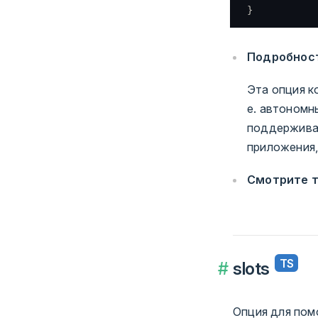
}
Подробнос
Эта опция к
е. автоном
поддерживае
приложения,
Смотрите 
slots
Опция для пом