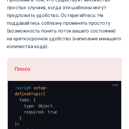
простых
случаев, когда эти шаблоны могут
предложить удобство. Остерегайтесь: Не
поддавайтесь соблазну променять простоту
(возможность понять поток вашего состояния)
на краткосрочное удобство (написание меньшего
количества кода).
Плохо
vue
<
script
 setup
>
defineProps
({
  todo
:
 {
    type
:
 Object
,
    required
:
 true
  }
})