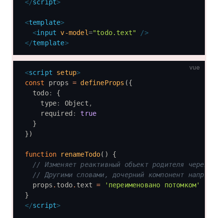
</
script
>
<
template
>
  <
input
 v-model
=
"todo.text"
 />
</
template
>
vue
<
script
 setup
>
const
 props 
=
 defineProps
({
  todo
:
 {
    type
:
 Object
,
    required
:
 true
  }
})
function
 renameTodo
() {
  // Изменяет реактивный объект родителя через п
  // Другими словами, дочерний компонент напряму
  props
.
todo
.
text 
=
 'переименовано потомком'
}
</
script
>