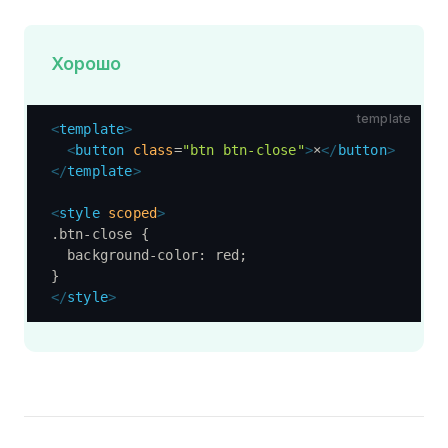
Хорошо
template
<
template
>
  <
button
 class
=
"btn btn-close"
>
×
</
button
>
</
template
>
<
style
 scoped
>
.btn-close {
  background-color: red;
}
</
style
>