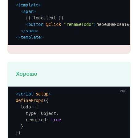
<
template
>
  <
span
>
    {{ todo.text }}
    <
button
 @click
=
"renameTodo"
>
переименовать
</
b
  </
span
>
</
template
>
Хорошо
vue
<
script
 setup
>
defineProps
({
  todo
:
 {
    type
:
 Object
,
    required
:
 true
  }
})