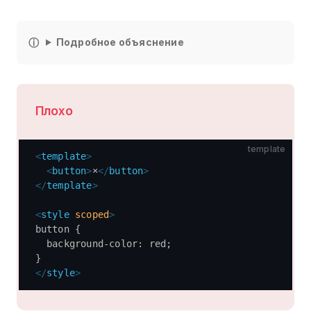
Подробное объяснение
Плохо
template
<
template
>
  <
button
>
×
</
button
>
</
template
>
<
style
 scoped
>
button {
  background-color: red;
}
</
style
>