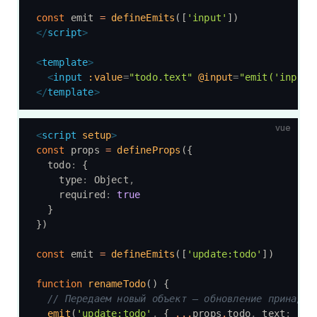
const
 emit 
=
 defineEmits
([
'input'
])
</
script
>
<
template
>
  <
input
 :value
=
"todo.text"
 @input
=
"emit('input'
</
template
>
vue
<
script
 setup
>
const
 props 
=
 defineProps
({
  todo
:
 {
    type
:
 Object
,
    required
:
 true
  }
})
const
 emit 
=
 defineEmits
([
'update:todo'
])
function
 renameTodo
() {
  // Передаем новый объект — обновление принадле
  emit
(
'update:todo'
,
 { 
...
props
.
todo
,
 text
:
 'пе