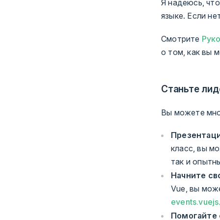
Я надеюсь, чт
языке. Если не
Смотрите
Рук
о том, как вы 
Станьте ли
Вы можете мно
Презентаци
класс, вы м
так и опытн
Начните св
Vue, вы мож
events.vuejs
Помогайте 