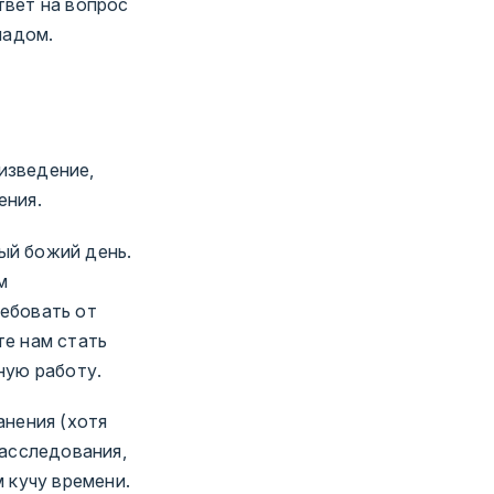
твет на вопрос
ладом.
изведение,
ения.
й божий день.
м
ебовать от
те нам стать
ную работу.
анения (хотя
расследования,
 кучу времени.