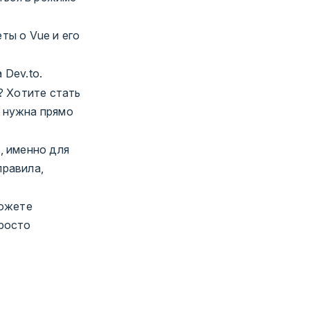
ты о Vue и его
 Dev.to.
? Хотите стать
 нужна прямо
, именно для
правила,
можете
просто