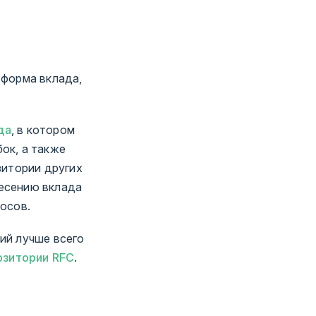
 форма вклада,
да
, в котором
ок, а также
зитории других
есению вклада
осов.
ий лучше всего
озитории RFC
.