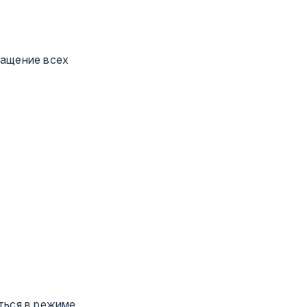
гащение всех
аться в режиме