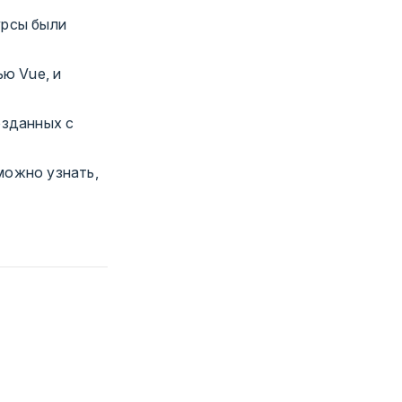
урсы были
ю Vue, и
озданных с
можно узнать,