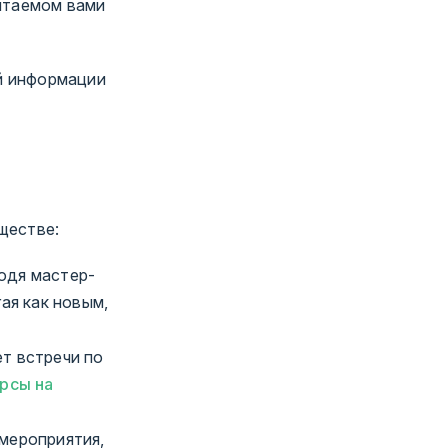
читаемом вами
й информации
ществе:
одя мастер-
ая как новым,
т встречи по
рсы на
 мероприятия,