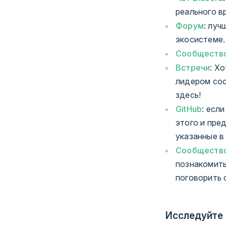
реального в
Форум
: луч
экосистеме.
Сообществ
Встречи
: Х
лидером соо
здесь!
GitHub
: есл
этого и пре
указанные в
Сообщество 
познакомить
поговорить 
Исследуйте