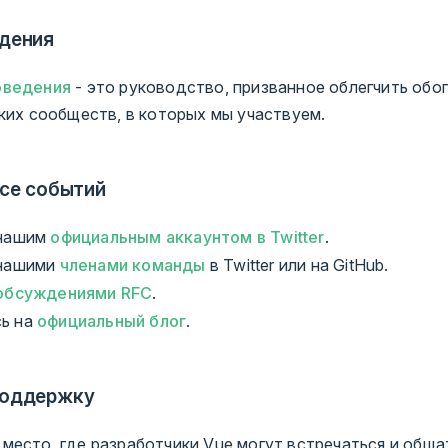
дения
оведения
- это руководство, призванное облегчить обо
ких сообществ, в которых мы участвуем.
рсе событий
 нашим
официальным аккаунтом в Twitter
.
 нашими
членами команды
в Twitter или на GitHub.
обсуждениями RFC
.
ь на
официальный блог
.
поддержку
: место, где разработчики Vue могут встречаться и общ