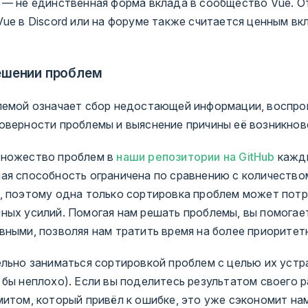
 — не единственная форма вклада в сообщество Vue. О
ue в Discord или на форуме также считается ценным вк
ешении проблем
лемой означает сбор недостающей информации, воспро
оверности проблемы и выяснение причины её возникнов
множество проблем в
наши репозитории на GitHub
кажды
ая способность ограничена по сравнению с количество
, поэтому одна только сортировка проблем может потр
ных усилий. Помогая нам решать проблемы, вы помогае
вными, позволяя нам тратить время на более приоритет
ельно заниматься сортировкой проблем с целью их устр
 бы неплохо). Если вы поделитесь результатом своего 
митом, который привёл к ошибке, это уже сэкономит нам