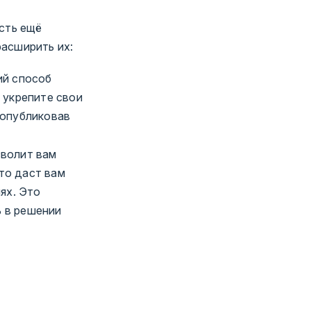
есть ещё
расширить их:
ий способ
, укрепите свои
 опубликовав
волит вам
то даст вам
ях. Это
ь в решении