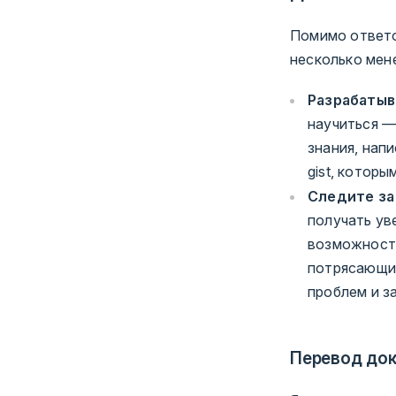
Помимо ответо
несколько мен
Разрабатыв
научиться —
знания, нап
gist, котор
Следите за
получать ув
возможность
потрясающий
проблем и з
Перевод до